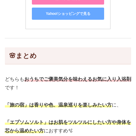
Yahoo!ショッピングで見る
🌸
まとめ
どちらも
おうちでご褒美気分を味わえるお気に入り入浴剤
です！
「旅の宿」は香りや色
、
温泉巡り
を楽しみたい方
に、
「エプソムソルト」は
お肌を
ツルツル
に
したい
方や
身体を
芯から温めたい方
におすすめ🫧