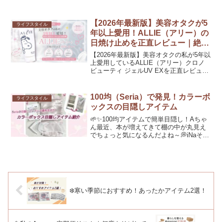
ね…。でもどれ買えばいいかわかんない
んだよ〜iNaわかる！自分に合ったものを
探すのって大変だよね…💦だから今年は
【2026年最新版】美容オタクが5
ライフスタイル
本気でデンタルケア見...
年以上愛用！ALLIE（アリー）の
日焼け止めを正直レビュー｜絶対
に焼きたくない日の相棒♡
【2026年最新版】美容オタクの私が5年以
上愛用しているALLIE（アリー）クロノ
ビューティ ジェルUV EXを正直レビュ
ー！テーマパークや旅行、夏のレジャー
など「絶対に焼きたくない日」におすす
めの日焼け止め。使用感や特徴、メリッ
100均（Seria）で発見！カラーボ
ライフスタイル
ト・デメリット、日常使いの日焼け止め
ックスの目隠しアイテム
との使い分けも詳しく紹介します。
🌱✨100均アイテムで簡単目隠し！Aちゃ
ん最近、本が増えてきて棚の中が丸見え
でちょっと気になるんだよね～💭iNaそれ
ならSeriaの目隠しパーツ、めっちゃおす
すめだよ！簡単に目隠しできるの✨📚収
納とインテリアを両立したい！本を読ん
で知識を身...
❄️寒い季節におすすめ！あったかアイテム2選！