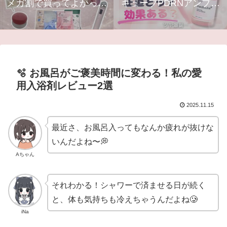
メガ割で買ってよかった
キューブPDRNアンプル
美容アイテムTOP5｜ス
の効果は？口コミ・使い
キンケア・コスメ・美顔
方・最安購入方法まとめ
器まとめ
【Qoo10】
🫧 お風呂がご褒美時間に変わる！私の愛
用入浴剤レビュー2選
2025.11.15
最近さ、お風呂入ってもなんか疲れが抜けな
いんだよね〜💭
Aちゃん
それわかる！シャワーで済ませる日が続く
と、体も気持ちも冷えちゃうんだよね🥲
iNa