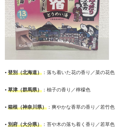
•
登別（北海道）
：落ち着いた花の香り／菜の花色
•
草津（群馬県）
：柚子の香り／檸檬色
•
箱根（神奈川県）
：爽やかな香草の香り／若竹色
•
別府（大分県）
：苔や木の落ち着く香り／若草色