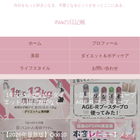
自分をもっと好きになる、可愛くなるヒントがきっとここにある。
iNaの日記帳
ホーム
プロフィール
美容
ダイエット＆ボディケア
ライフスタイル
お問い合わせ
1年で−13kg痩せたダイ
✨話題のメディキューブ
エット方法｜無理なく続
AGE-R ブースタープロ
く習慣とリアル体験まと
をレビュー！
め
【2026年最新版】Qoo10
【本音レビュー】メディ