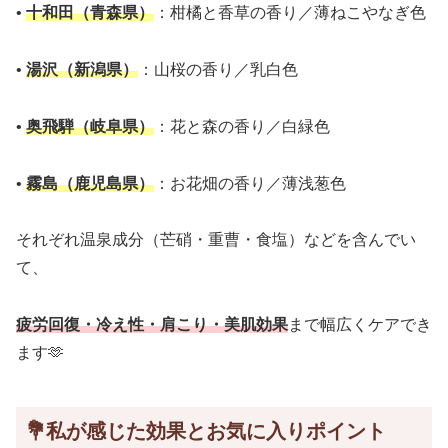
•
十和田（青森県）
：柑橘と香草の香り／薄ねこやなぎ色
•
湯沢（新潟県）
：山桜の香り／乳白色
•
奥飛騨（岐阜県）
：花と森の香り／白緑色
•
霧島（鹿児島県）
：お花畑の香り／薄浅葱色
それぞれ温泉成分（芒硝・重曹・食塩）などを含んでい
て、
疲労回復・冷え性・肩こり・美肌効果
まで幅広くケアでき
ます🫶
💐
私が感じた効果とお気に入りポイント