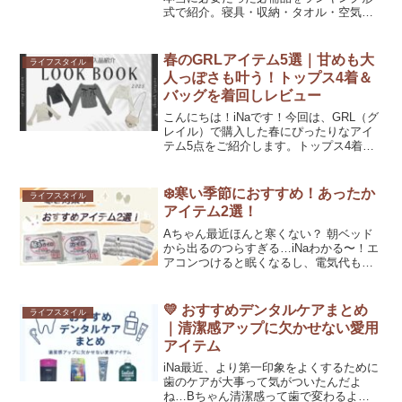
式で紹介。寝具・収納・タオル・空気清
浄機など買ってよかったアイテムTOP5＋
あると便利な神グッズ3選をまとめまし
た。新生活準備の参考にどうぞ。
春のGRLアイテム5選｜甘めも大
ライフスタイル
人っぽさも叶う！トップス4着＆
バッグを着回しレビュー
こんにちは！iNaです！今回は、GRL（グ
レイル）で購入した春にぴったりなアイ
テム5点をご紹介します。トップス4着に
バッグ1点、どれも見た目の可愛さだけで
なく「着心地」「透け感」「着回しやす
さ」までリアルな着用感をお伝えしま
❄️寒い季節におすすめ！あったか
ライフスタイル
す！Aちゃん春に...
アイテム2選！
Aちゃん最近ほんと寒くない？ 朝ベッド
から出るのつらすぎる…iNaわかる〜！エ
アコンつけると眠くなるし、電気代も気
になるし…Aちゃんそうなの！もっと手軽
にあったかくなれる方法ないかな？iNa実
はね、私が愛用してる“あったかアイテ
💛 おすすめデンタルケアまとめ
ライフスタイル
ム”があるの...
｜清潔感アップに欠かせない愛用
アイテム
iNa最近、より第一印象をよくするために
歯のケアが大事って気がついたんだよ
ね…Bちゃん清潔感って歯で変わるよ