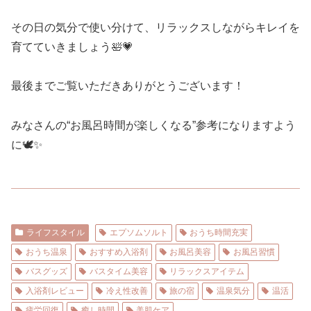
その日の気分で使い分けて、リラックスしながらキレイを
育てていきましょう🛀💗
最後までご覧いただきありがとうございます！
みなさんの“お風呂時間が楽しくなる”参考になりますよう
に🕊✨
ライフスタイル
エプソムソルト
おうち時間充実
おうち温泉
おすすめ入浴剤
お風呂美容
お風呂習慣
バスグッズ
バスタイム美容
リラックスアイテム
入浴剤レビュー
冷え性改善
旅の宿
温泉気分
温活
疲労回復
癒し時間
美肌ケア