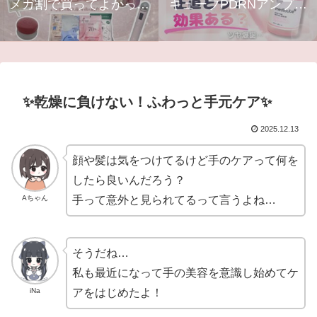
メガ割で買ってよかった
キューブPDRNアンプル
美容アイテムTOP5｜ス
の効果は？口コミ・使い
キンケア・コスメ・美顔
方・最安購入方法まとめ
器まとめ
【Qoo10】
✨乾燥に負けない！ふわっと手元ケア✨
2025.12.13
顔や髪は気をつけてるけど手のケアって何を
したら良いんだろう？
Aちゃん
手って意外と見られてるって言うよね…
そうだね…
私も最近になって手の美容を意識し始めてケ
iNa
アをはじめたよ！