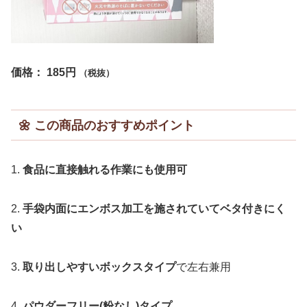
🌼
この商品のおすすめポイント
1.
食品に直接触れる作業にも使用可
2.
手袋内面にエンボス加工を施されていてベタ付きにく
い
3.
取り出しやすいボックスタイプ
で左右兼用
4.
パウダーフリー(粉なし)タイプ
5.
ワイドな形状のため、手袋の着脱がスムーズ
大容量でコスパがよく、パウダーフリーな点がお気に入り
です！