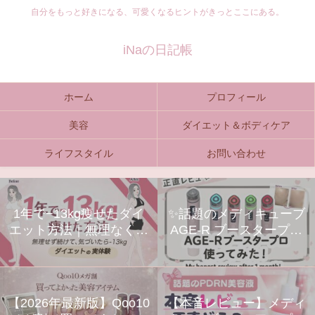
自分をもっと好きになる、可愛くなるヒントがきっとここにある。
iNaの日記帳
ホーム
プロフィール
美容
ダイエット＆ボディケア
ライフスタイル
お問い合わせ
1年で−13kg痩せたダイ
✨話題のメディキューブ
エット方法｜無理なく続
AGE-R ブースタープロ
く習慣とリアル体験まと
をレビュー！
め
【2026年最新版】Qoo10
【本音レビュー】メディ