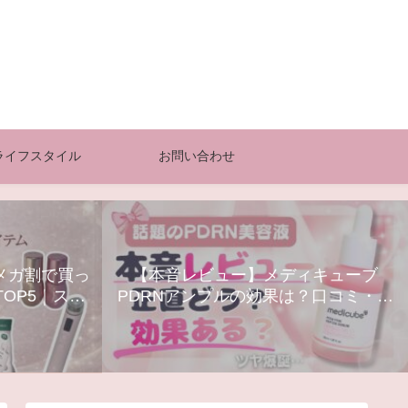
ライフスタイル
お問い合わせ
0メガ割で買っ
【本音レビュー】メディキューブ
OP5｜スキ
PDRNアンプルの効果は？口コミ・使
器まとめ
い方・最安購入方法まとめ【Qoo10】