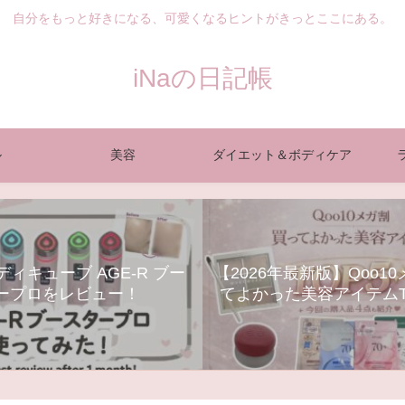
自分をもっと好きになる、可愛くなるヒントがきっとここにある。
iNaの日記帳
ル
美容
ダイエット＆ボディケア
ィキューブ AGE-R ブー
【2026年最新版】Qoo1
ープロをレビュー！
てよかった美容アイテムT
ンケア・コスメ・美顔