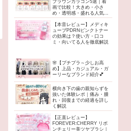
ブラウンカラコン5選｜着
画で比較！大きめ・小さ
め・透明感・盛れる人気レ
ンズを徹底レビュー♡
【本音レビュー】メディキ
ューブPDRNピンクトナー
の効果は？使い方・口コ
ミ・向いてる人を徹底解説
🌸【プチプラ～少しお高
め】上品・カジュアル・ガ
ーリーなブランド紹介💕
横向き下の歯の親知らずを
抜いた体験レポ｜痛み・腫
れ・回復までの経過を詳し
く解説
【正直レビュー】
FOREVER:CHERRY リボ
ンチェリー美ツヤブラシ｜