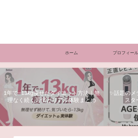
ホーム
プロフィー
1年で−13kg痩せたダイエット方法｜無
✨話題のメデ
理なく続く習慣とリアル体験まとめ
スタ