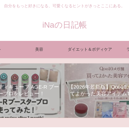
自分をもっと好きになる、可愛くなるヒントがきっとここにある。
iNaの日記帳
ル
美容
ダイエット＆ボディケア
ィキューブ AGE-R ブー
【2026年最新版】Qoo1
ープロをレビュー！
てよかった美容アイテムT
ンケア・コスメ・美顔