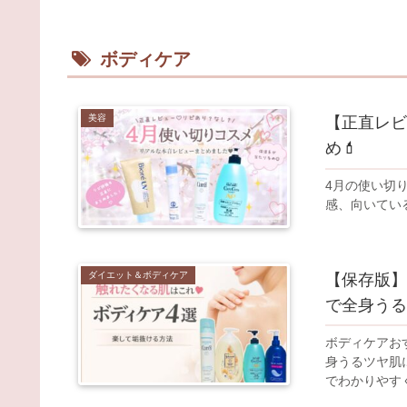
ボディケア
美容
【正直レビ
め💄
4月の使い切
感、向いてい
ダイエット＆ボディケア
【保存版】
で全身うる
ボディケアお
身うるツヤ肌
でわかりやす