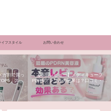
ライフスタイル
お問い合わせ
0メガ割で買っ
【本音レビュー】メディキューブ
OP5｜スキ
PDRNアンプルの効果は？口コミ・使
器まとめ
い方・最安購入方法まとめ【Qoo10】