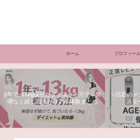
ホーム
プロフィー
1年で−13kg痩せたダイエット方法｜無
✨話題のメデ
理なく続く習慣とリアル体験まとめ
スタ