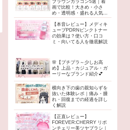
ブラウンカラコン5選｜着
画で比較！大きめ・小さ
め・透明感・盛れる人気レ
ンズを徹底レビュー♡
【本音レビュー】メディキ
ューブPDRNピンクトナー
の効果は？使い方・口コ
ミ・向いてる人を徹底解説
🌸【プチプラ～少しお高
め】上品・カジュアル・ガ
ーリーなブランド紹介💕
横向き下の歯の親知らずを
抜いた体験レポ｜痛み・腫
れ・回復までの経過を詳し
く解説
【正直レビュー】
FOREVER:CHERRY リボ
ンチェリー美ツヤブラシ｜