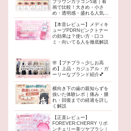
ブラウンカラコン5選｜着
画で比較！大きめ・小さ
め・透明感・盛れる人気レ
ンズを徹底レビュー♡
【本音レビュー】メディキ
ューブPDRNピンクトナー
の効果は？使い方・口コ
ミ・向いてる人を徹底解説
🌸【プチプラ～少しお高
め】上品・カジュアル・ガ
ーリーなブランド紹介💕
横向き下の歯の親知らずを
抜いた体験レポ｜痛み・腫
れ・回復までの経過を詳し
く解説
【正直レビュー】
FOREVER:CHERRY リボ
ンチェリー美ツヤブラシ｜