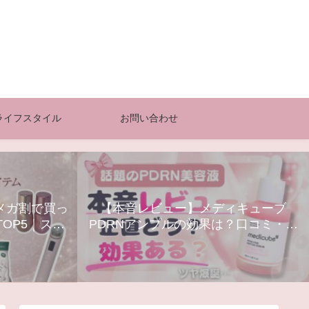
ライフスタイル
お問い合わせ
0メガ割で買っ
【本音レビュー】メディキューブ
OP5｜スキ
PDRNアンプルの効果は？口コミ・使
器まとめ
い方・最安購入方法まとめ【Qoo10】