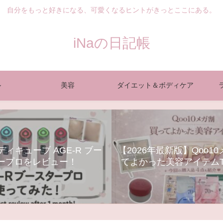
自分をもっと好きになる、可愛くなるヒントがきっとここにある。
iNaの日記帳
ル
美容
ダイエット＆ボディケア
ィキューブ AGE-R ブー
【2026年最新版】Qoo1
ープロをレビュー！
てよかった美容アイテムT
ンケア・コスメ・美顔