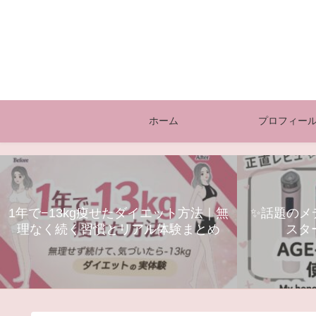
ホーム
プロフィー
1年で−13kg痩せたダイエット方法｜無
✨話題のメデ
理なく続く習慣とリアル体験まとめ
スタ